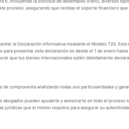
ti, incluyendo la solicitud de desempleo (Paro), diversos tipos
 este proceso, asegurando que recibas el soporte financiero que
sentar la Declaración Informativa mediante el Modelo 720. Esta de
o para presentar esta declaración es desde el 1 de enero hasta e
egurar que tus bienes internacionales estén debidamente declar
 de compraventa analizando todas sus particularidades y garant
os abogados pueden ayudarte y asesorarte en todo el proceso t
s jurídicas que el mismo requiere para asegurar su autenticidad